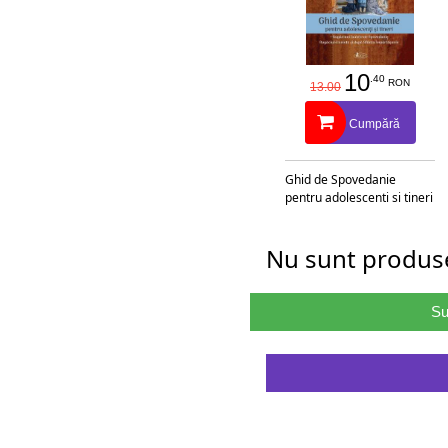
10
.40
RON
13.00
Cumpără
Ghid de Spovedanie
pentru adolescenti si tineri
Nu sunt produse
Su