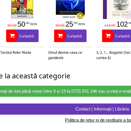
50
25
102
.40
.50
.6
RON
RON
63.00
30.00
114.00
Cumpără
Cumpără
Cumpără
Tarotul Rider Waite
Omul devine ceea ce
3, 2, 1... Bogatie! (Se
gandeste
cartea 6)
 la această categorie
nați de luni până vineri între 9 și 19 la 0725 931 146 sau scrieți e-ma
Contact | Informații | Librăria
Politica de retur și de restituire a ba