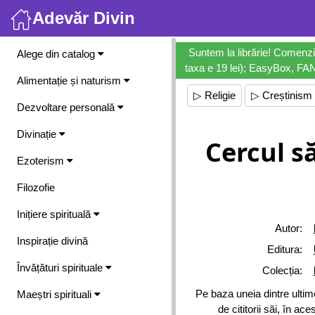
Adevăr Divin
Meniu
Suntem la librărie! Comenzi
Alege din catalog
taxa e 19 lei); EasyBox, FANb
Alimentație și naturism
▷ Religie
▷ Creștinism
Dezvoltare personală
Divinație
Cercul s
Ezoterism
Filozofie
Inițiere spirituală
Autor:
Inspirație divină
Editura:
Învățături spirituale
Colecția:
Pe baza uneia dintre ultime
Maeștri spirituali
de cititorii săi, în a