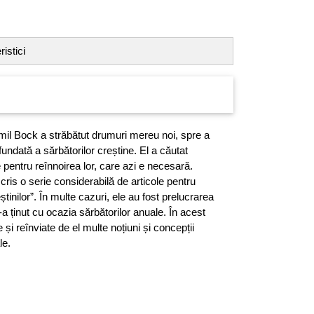
istici
mil Bock a străbătut drumuri mereu noi, spre a
fundată a sărbătorilor creștine. El a căutat
e pentru reînnoirea lor, care azi e necesară.
 scris o serie considerabilă de articole pentru
inilor”. În multe cazuri, ele au fost prelucrarea
a ținut cu ocazia sărbătorilor anuale. În acest
 și reînviate de el multe noțiuni și concepții
le.