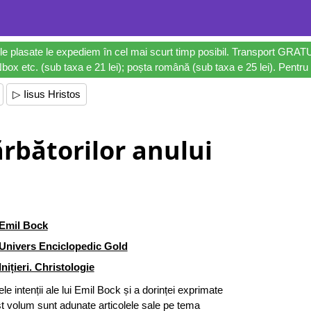
le plasate le expediem în cel mai scurt timp posibil. Transport GRAT
ox etc. (sub taxa e 21 lei); poșta română (sub taxa e 25 lei). Pentru 
▷ Iisus Hristos
ărbătorilor anului
Emil Bock
Univers Enciclopedic Gold
Inițieri. Christologie
le intenții ale lui Emil Bock și a dorinței exprimate
cest volum sunt adunate articolele sale pe tema