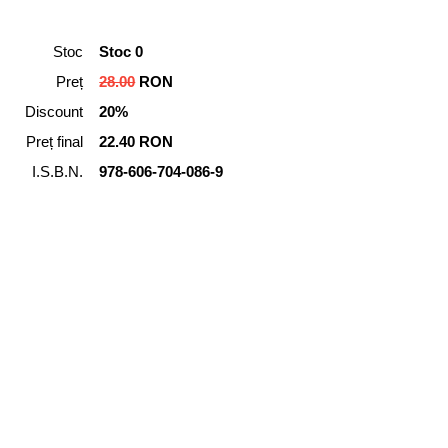
Stoc
Stoc 0
Preț
28.00
RON
Discount
20%
Preț final
22.40 RON
I.S.B.N.
978-606-704-086-9