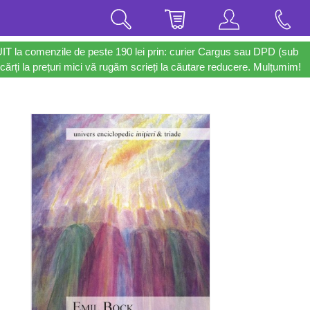
UIT la comenzile de peste 190 lei prin: curier Cargus sau DPD (sub
cărți la prețuri mici vă rugăm scrieți la căutare reducere. Mulțumim!