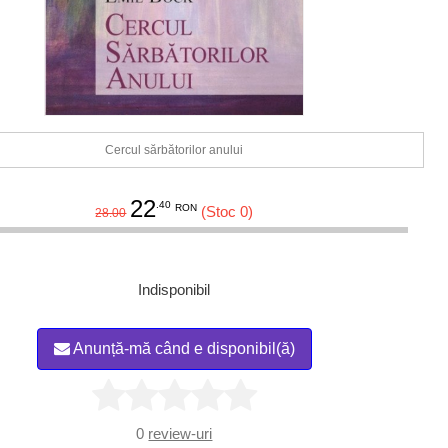
Cercul sărbătorilor anului
22
.40
RON
(Stoc 0)
28.00
Indisponibil
Anunță-mă când e disponibil(ă)
0
review-uri