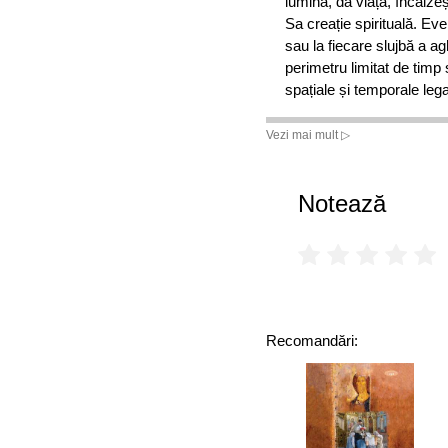
lumină, dă viață, încălzeș
Sa creație spirituală. Ev
sau la fiecare slujbă a 
perimetru limitat de timp 
spațiale și temporale lega
• Dr. Laurențiu Streza, Ar
Vezi mai mult ▷
și Mitropolitul Ardealului
Notează
Recomandări: