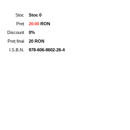
Stoc
Stoc 0
Preț
20.00
RON
Discount
0%
Preț final
20 RON
I.S.B.N.
978-606-8602-26-4