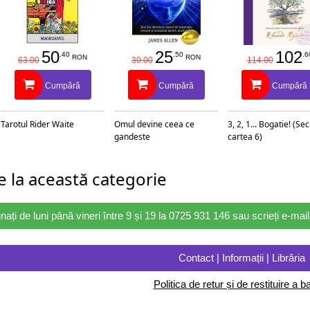
50
25
102
.40
.50
.6
RON
RON
63.00
30.00
114.00
Cumpără
Cumpără
Cumpără
Tarotul Rider Waite
Omul devine ceea ce
3, 2, 1... Bogatie! (Se
gandeste
cartea 6)
 la această categorie
nați de luni până vineri între 9 și 19 la 0725 931 146 sau scrieți e-ma
Contact | Informații | Librăria
Politica de retur și de restituire a ba