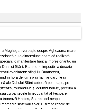
mitru Megheșan vorbește despre Agheasma mare
ezeiască cu o dimensiune cosmică realizată
l specială, o manifestare harică impresionantă, un
ile Duhului Sfânt. E aproape imposibil a descrie
estui eveniment: sfinții lui Dumnezeu,
prind în hora de lumină și har, iar darurile și
umină ale Duhului Sfânt coboară peste ape, pe
rgizează, rourându-le și adumbrindu-le, precum a
 sau cu pântecele binecuvântat al Fecioarei
ra tronează Hristos, Soarele cel neapus
măreț din sistemul solar, El trmite razele de