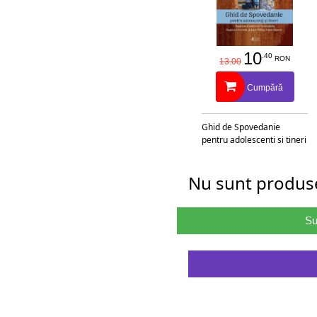
10
.40
RON
13.00
Cumpără
Ghid de Spovedanie
pentru adolescenti si tineri
Nu sunt produse
Su