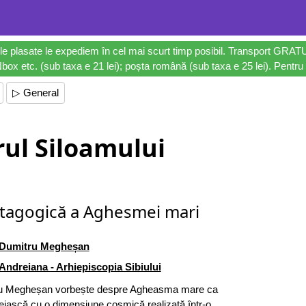
le plasate le expediem în cel mai scurt timp posibil. Transport GRAT
ox etc. (sub taxa e 21 lei); poșta română (sub taxa e 25 lei). Pentru 
▷ General
rul Siloamului
stagogică a Aghesmei mari
Dumitru Megheșan
Andreiana - Arhiepiscopia Sibiului
tru Megheșan vorbește despre Agheasma mare ca
iască cu o dimensiune cosmică realizată într-o