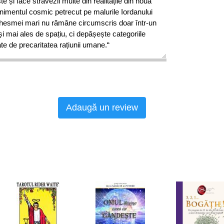
te și face străvezii multe din realitățile din noua
enimentul cosmic petrecut pe malurile Iordanului
aghesmei mari nu rămâne circumscris doar într-un
și mai ales de spațiu, ci depășește categoriile
te de precaritatea rațiunii umane.“
hiepiscopul Sibiului
Adaugă un review