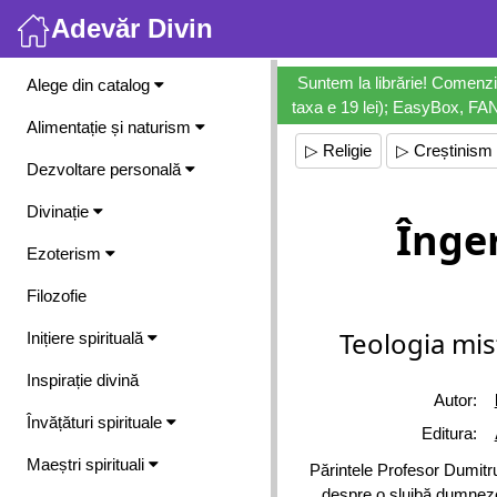
Adevăr Divin
Meniu
Suntem la librărie! Comenzi
Alege din catalog
taxa e 19 lei); EasyBox, FANb
Alimentație și naturism
▷ Religie
▷ Creștinism
Dezvoltare personală
Divinație
Înge
Ezoterism
Filozofie
Teologia mi
Inițiere spirituală
Inspirație divină
Autor:
Învățături spirituale
Editura:
Maeștri spirituali
Părintele Profesor Dumi
despre o slujbă dumneze