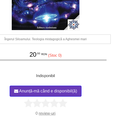
Îngerul Siloamului. Teologia mistagogică a Aghesmei mari
20
.00
RON
(Stoc 0)
Indisponibil
Anunță-mă când e disponibil(ă)
0
review-uri