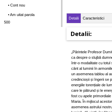
• Cont nou
• Am uitat parola
Detalii
Caracteristici
500
Detalii:
„Părintele Profesor Du
ca despre o slujbă dumn
într-o modalitate cu totu
cânt al luminii în armoni
un asemenea tablou al ac
credincioșii și îngerii se 
energiile torențiale de l
care le pătrund și le ene
fost cu apele primordiale
Maria. În mijlocul acesto
asemenea astrului nostru 