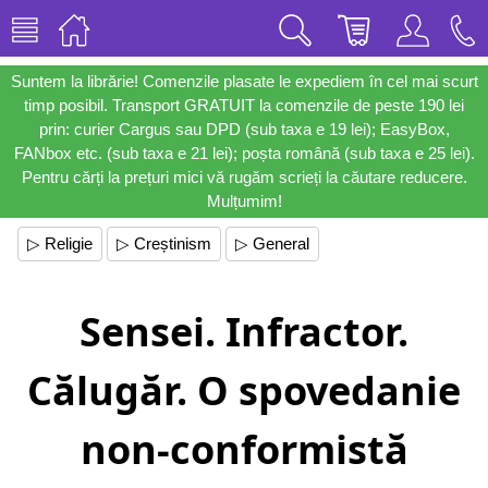
Suntem la librărie! Comenzile plasate le expediem în cel mai scurt
timp posibil. Transport GRATUIT la comenzile de peste 190 lei
prin: curier Cargus sau DPD (sub taxa e 19 lei); EasyBox,
FANbox etc. (sub taxa e 21 lei); poșta română (sub taxa e 25 lei).
Pentru cărți la prețuri mici vă rugăm scrieți la căutare reducere.
Mulțumim!
▷ Religie
▷ Creștinism
▷ General
Sensei. Infractor.
Călugăr. O spovedanie
non-conformistă