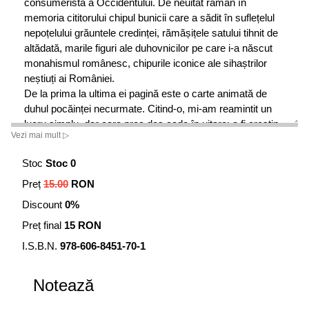
consumeristă a Occidentului. De neuitat rămân în
memoria cititorului chipul bunicii care a sădit în suflețelul
nepoțelului grăuntele credinței, rămășițele satului tihnit de
altădată, marile figuri ale duhovnicilor pe care i-a născut
monahismul românesc, chipurile iconice ale sihaștrilor
neștiuți ai României.
De la prima la ultima ei pagină este o carte animată de
duhul pocăinței necurmate. Citind-o, mi-am reamintit un
lucru simplu, dar care prea des cade în uitare: a fi creștin
Vezi mai mult ▷
ortodox înseamnă a lupta până la moarte cu patimile tale.
Nu e suficient, ba chiar este primejdios să te conformezi
Stoc
Stoc 0
unui standard exterior, să îți contabilizezi faptele bune sau
Preț
15.00
RON
părutele tale fapte de laudă, să îți adormi conștiința cu
gândul că ai îndeplinit faptele credinței, că ți-ai îndeplinit
Discount
0%
datoria față de Dumnezeu. Formalismul și legalismul
Preț final
15 RON
pîndesc viața fiecăruia dintre noi. Singurul reper în viața
duhovnicească rămâne glasul conștiinței proprii, sădite în
I.S.B.N.
978-606-8451-70-1
noi de Ziditorul a toate.
• Ciprian Voicilă
Notează