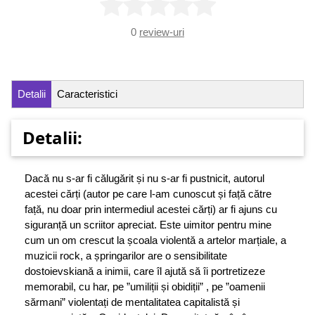
0
review-uri
Detalii
Caracteristici
Detalii:
Dacă nu s-ar fi călugărit și nu s-ar fi pustnicit, autorul
acestei cărți (autor pe care l-am cunoscut și față către
față, nu doar prin intermediul acestei cărți) ar fi ajuns cu
siguranță un scriitor apreciat. Este uimitor pentru mine
cum un om crescut la școala violentă a artelor marțiale, a
muzicii rock, a șpringarilor are o sensibilitate
dostoievskiană a inimii, care îl ajută să îi portretizeze
memorabil, cu har, pe ”umiliții și obidiții” , pe ”oamenii
sărmani” violentați de mentalitatea capitalistă și