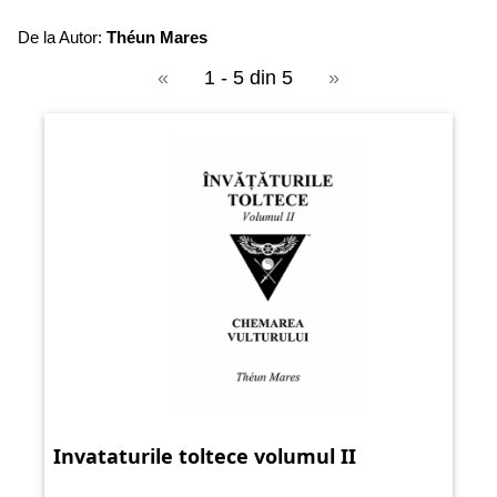
De la Autor:
Théun Mares
«
1 - 5 din 5
»
Invataturile toltece volumul II