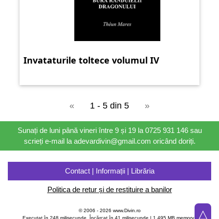
Invataturile toltece volumul IV
«
1 - 5 din 5
»
Sunați de luni până vineri între 9 și 19 la 0725 931 146 sau
scrieți e-mail la adevardivin@gmail.com oricând doriți.
Contact | Informații | Librăria
Politica de retur și de restituire a banilor
△
© 2006 - 2026 www.Divin.ro
Executat în 248 milisecunde, Încărcat în
41
milisecunde | 1,495 MB memory |