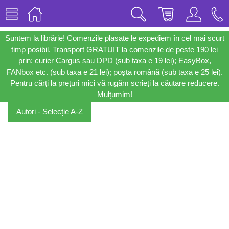
Suntem la librărie! Comenzile plasate le expediem în cel mai scurt
timp posibil. Transport GRATUIT la comenzile de peste 190 lei
prin: curier Cargus sau DPD (sub taxa e 19 lei); EasyBox,
FANbox etc. (sub taxa e 21 lei); poșta română (sub taxa e 25 lei).
Pentru cărți la prețuri mici vă rugăm scrieți la căutare reducere.
Mulțumim!
Autori - Selecție A-Z