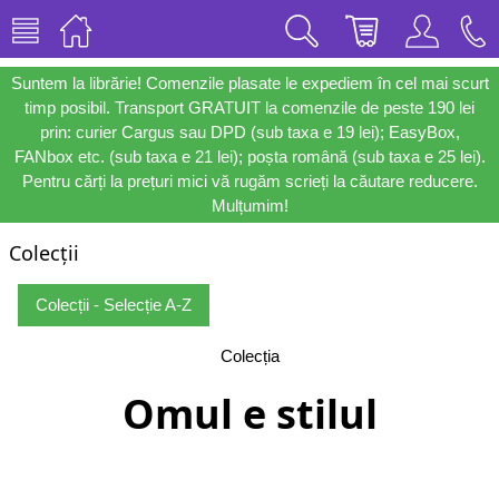
Suntem la librărie! Comenzile plasate le expediem în cel mai scurt
timp posibil. Transport GRATUIT la comenzile de peste 190 lei
prin: curier Cargus sau DPD (sub taxa e 19 lei); EasyBox,
FANbox etc. (sub taxa e 21 lei); poșta română (sub taxa e 25 lei).
Pentru cărți la prețuri mici vă rugăm scrieți la căutare reducere.
Mulțumim!
Colecții
Colecții - Selecție A-Z
Colecția
Omul e stilul