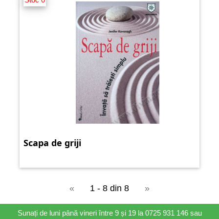
Scapa de griji
«
1 - 8 din 8
»
Sunați de luni până vineri între 9 și 19 la 0725 931 146 sau