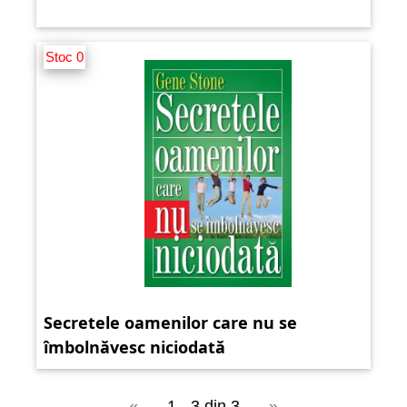
Stoc 0
Secretele oamenilor care nu se
îmbolnăvesc niciodată
«
1 - 3 din 3
»