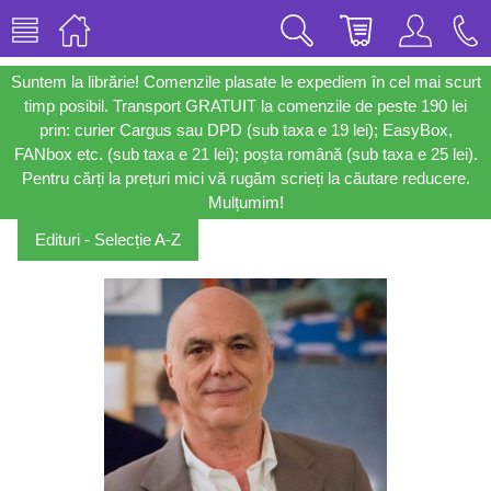
Suntem la librărie! Comenzile plasate le expediem în cel mai scurt
timp posibil. Transport GRATUIT la comenzile de peste 190 lei
prin: curier Cargus sau DPD (sub taxa e 19 lei); EasyBox,
FANbox etc. (sub taxa e 21 lei); poșta română (sub taxa e 25 lei).
Pentru cărți la prețuri mici vă rugăm scrieți la căutare reducere.
Mulțumim!
Edituri - Selecție A-Z